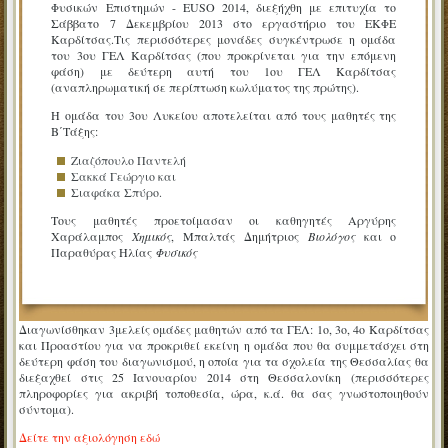
Φυσικών Επιστημών - EUSO 2014, διεξήχθη με επιτυχία το
Σάββατο 7 Δεκεμβρίου 2013 στο εργαστήριο του ΕΚΦΕ
Καρδίτσας.
Τις περισσότερες μονάδες συγκέντρωσε η ομάδα
του 3ου ΓΕΛ Καρδίτσας (που προκρίνεται για την επόμενη
φάση) με δεύτερη αυτή του 1ου ΓΕΛ Καρδίτσας
(αναπληρωματική σε περίπτωση κωλύματος της πρώτης).
Η ομάδα του 3ου Λυκείου αποτελείται από τους μαθητές
της
Β΄Τάξης
:
Ζιαζόπουλο Παντελή
Σακκά Γεώργιο και
Σιαφάκα Σπύρο.
Τους μαθητές προετοίμασαν οι καθηγητές Αργύρης
Χαράλαμπος
Χημικός
, Μπαλτάς Δημήτριος
Βιολόγος
και ο
Παραθύρας Ηλίας
Φυσικός
Διαγωνίσθηκαν 3μελείς ομάδες μαθητών από τα ΓΕΛ: 1ο, 3ο, 4ο Καρδίτσας
και Προαστίου για να προκριθεί εκείνη η ομάδα που θα συμμετάσχει στη
δεύτερη φάση του διαγωνισμού, η οποία για τα σχολεία της Θεσσαλίας θα
διεξαχθεί στις 25 Ιανουαρίου 2014 στη Θεσσαλονίκη (περισσότερες
πληροφορίες για ακριβή τοποθεσία, ώρα, κ.ά. θα σας γνωστοποιηθούν
σύντομα).
Δείτε την αξιολόγηση εδώ