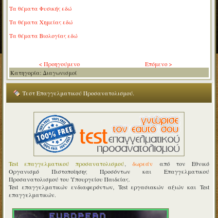
Τα θέματα Φυσικής εδώ
Τα θέματα Χημείας εδώ
Τα θέματα Βιολογίας εδώ
< Προηγούμενο
Επόμενο >
AdmirorFrames 2.0
, author/s
Vasiljevski
&
Kekeljevic
.
Κατηγορία:
Διαγωνισμοί
Τεστ Επαγγελματικού Προσανατολισμού.
Test επαγγελματικού προσανατολισμού
,
δωρεάν
από τον Εθνικό
Οργανισμό Πιστοποίησης Προσόντων και Επαγγελματικού
Προσανατολισμού του Υπουργείου Παιδείας.
Test επαγγελματικών ενδιαφερόντων, Test εργασιακών αξιών και Test
επαγγελματικών.